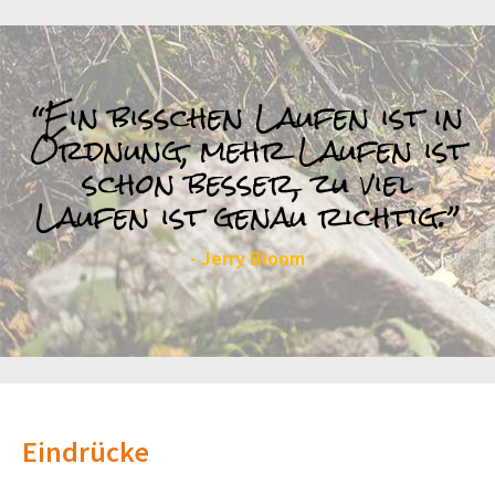
“Ein bisschen Laufen ist in
Ordnung, mehr Laufen ist
schon besser, zu viel
Laufen ist genau richtig.”
- Jerry Bloom
Eindrücke