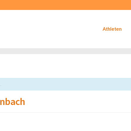
Athleten
.
enbach