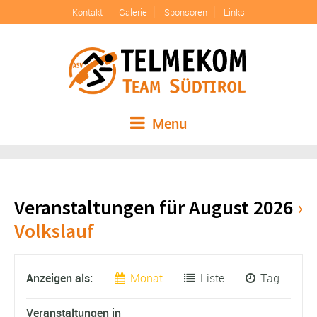
Kontakt
Galerie
Sponsoren
Links
Menu
Veranstaltungen für August 2026
›
Volkslauf
Veranstaltungen
Veranstaltung
Anzeigen als
Monat
Liste
Tag
Search
Views
and
Veranstaltungen
Navigation
Veranstaltungen in