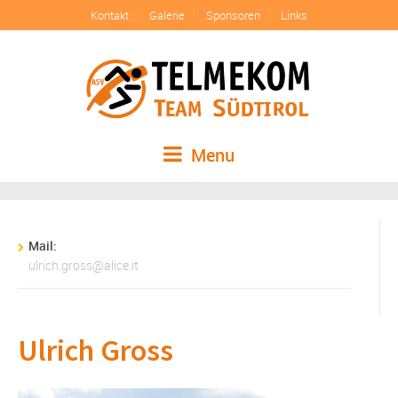
Kontakt
Galerie
Sponsoren
Links
Menu
Mail:
ulrich.gross@alice.it
Ulrich Gross